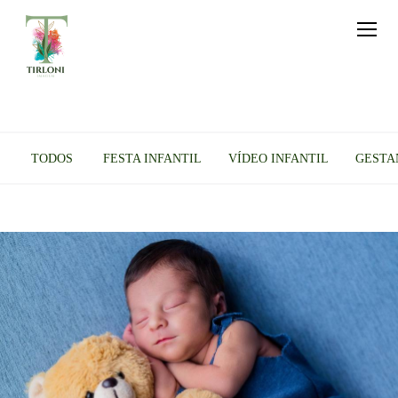
TODOS
FESTA INFANTIL
VÍDEO INFANTIL
GESTA