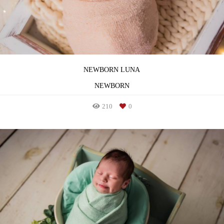
NEWBORN LUNA
NEWBORN
210
0