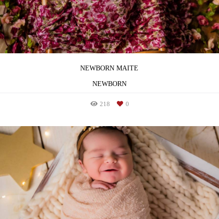
NEWBORN MAITE
NEWBORN
218
0