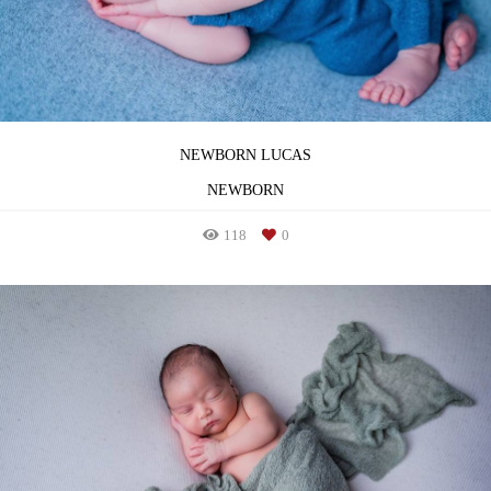
NEWBORN LUCAS
NEWBORN
118
0