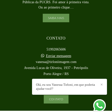
Públicas da PUCRS. Foi amor à primeira vista.
Ou ao primeiro clique....
SAIBA MAIS
CONTATO
51992065606
Enviar mensagem
vanessa@tirloniimagem.com
Avenida Lucas de Oliveira, 1937 - Petrópolis
Porto Alegre / RS
Olá, eu sou Vanessa Tirloni, em que poderia
✕
ajudar você?
CONTATO