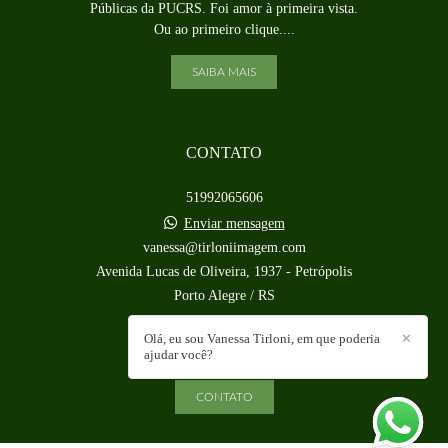
Públicas da PUCRS. Foi amor à primeira vista.
Ou ao primeiro clique....
SAIBA MAIS
CONTATO
51992065606
Enviar mensagem
vanessa@tirloniimagem.com
Avenida Lucas de Oliveira, 1937 - Petrópolis
Porto Alegre / RS
Olá, eu sou Vanessa Tirloni, em que poderia
✕
ajudar você?
CONTATO