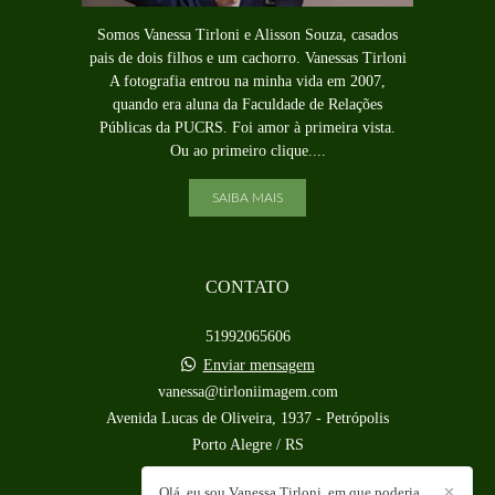
Somos Vanessa Tirloni e Alisson Souza, casados
pais de dois filhos e um cachorro. Vanessas Tirloni
A fotografia entrou na minha vida em 2007,
quando era aluna da Faculdade de Relações
Públicas da PUCRS. Foi amor à primeira vista.
Ou ao primeiro clique....
SAIBA MAIS
CONTATO
51992065606
Enviar mensagem
vanessa@tirloniimagem.com
Avenida Lucas de Oliveira, 1937 - Petrópolis
Porto Alegre / RS
Olá, eu sou Vanessa Tirloni, em que poderia
✕