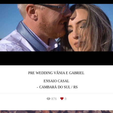
PRE WEDDING VÂNIA E GABRIEL
ENSAIO CASAL
CAMBARÁ DO SUL / RS
876
0