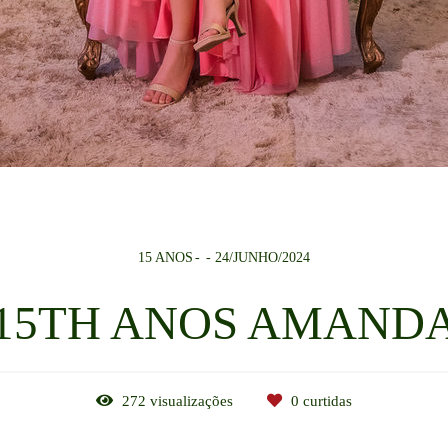
15 ANOS
24/JUNHO/2024
15TH ANOS AMAND
272
visualizações
0
curtidas