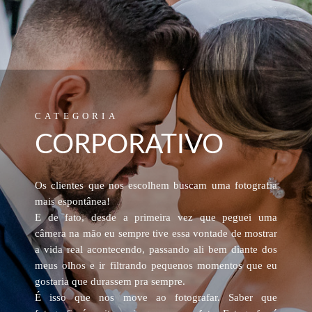
CATEGORIA
CORPORATIVO
Os clientes que nos escolhem buscam uma fotografia
mais espontânea!
E de fato, desde a primeira vez que peguei uma
câmera
na mão eu sempre tive essa vontade de mostrar
a vida
real acontecendo, passando ali bem diante dos
meus
olhos e ir filtrando pequenos momentos que eu
gostaria
que durassem pra sempre.
É isso que nos move ao fotografar. Saber que