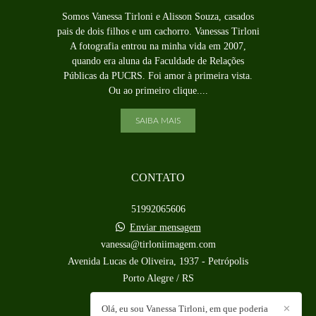
Somos Vanessa Tirloni e Alisson Souza, casados
pais de dois filhos e um cachorro. Vanessas Tirloni
A fotografia entrou na minha vida em 2007,
quando era aluna da Faculdade de Relações
Públicas da PUCRS. Foi amor à primeira vista.
Ou ao primeiro clique....
SAIBA MAIS
CONTATO
51992065606
Enviar mensagem
vanessa@tirloniimagem.com
Avenida Lucas de Oliveira, 1937 - Petrópolis
Porto Alegre / RS
Olá, eu sou Vanessa Tirloni, em que poderia
✕